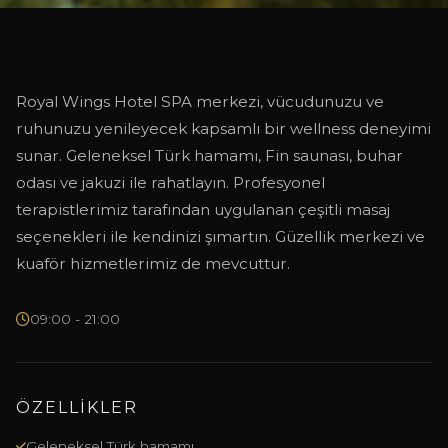
Royal Wings Hotel SPA merkezi, vücudunuzu ve
SPA & WELLNESS
ruhunuzu yenileyecek kapsamlı bir wellness deneyimi
sunar. Geleneksel Türk hamamı, Fin saunası, buhar
odası ve jakuzi ile rahatlayın. Profesyonel
terapistlerimiz tarafından uygulanan çeşitli masaj
seçenekleri ile kendinizi şımartın. Güzellik merkezi ve
kuaför hizmetlerimiz de mevcuttur.
09:00 - 21:00
ÖZELLIKLER
Geleneksel Türk hamamı