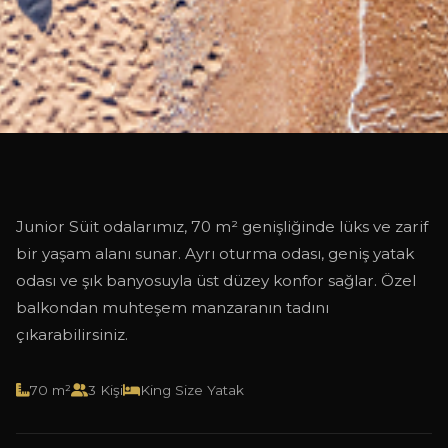
70 M²
JUNIOR SÜIT
Junior Süit odalarımız, 70 m² genişliğinde lüks ve zarif
bir yaşam alanı sunar. Ayrı oturma odası, geniş yatak
odası ve şık banyosuyla üst düzey konfor sağlar. Özel
balkondan muhteşem manzaranın tadını
çıkarabilirsiniz.
70 m²
3 Kişi
King Size Yatak