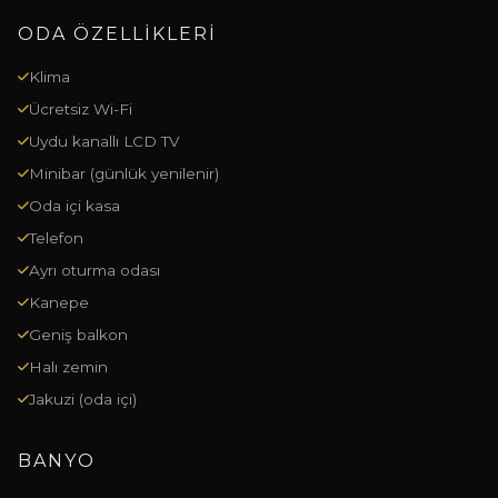
ODA ÖZELLIKLERI
Klima
Ücretsiz Wi-Fi
Uydu kanallı LCD TV
Minibar (günlük yenilenir)
Oda içi kasa
Telefon
Ayrı oturma odası
Kanepe
Geniş balkon
Halı zemin
Jakuzi (oda içi)
BANYO